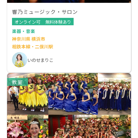
響乃ミュージック・サロン
オンライン可
無料体験あり
楽器・音楽
神奈川県 横浜市
相鉄本線・二俣川駅
いのせまりこ
教室