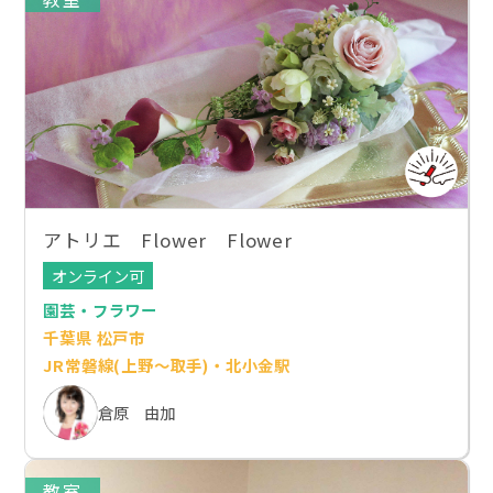
アトリエ Flower Flower
オンライン可
園芸・フラワー
千葉県 松戸市
JR常磐線(上野～取手)・北小金駅
倉原 由加
教室