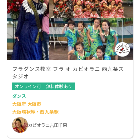
フラダンス教室 フラ オ カピオラニ 西九条ス
タジオ
オンライン可
無料体験あり
ダンス
大阪府 大阪市
大阪環状線・西九条駅
カピオラニ吉田千恵