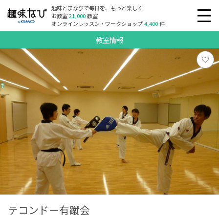
趣味とまなびで毎日を、もっと楽しく
お教室
21,000
教室
オンラインレッスン・ワークショップ
4,400
件
教室情報
テコンドー有蹴会