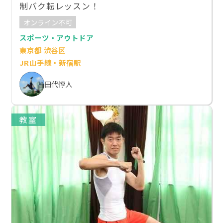
制バク転レッスン！
オンライン不可
スポーツ・アウトドア
東京都 渋谷区
JR山手線・新宿駅
田代惇人
教室