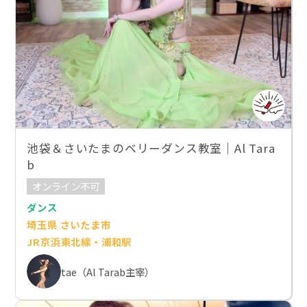
池袋＆さいたまのベリーダンス教室｜Al Tara
b
オンライン不可
ダンス
埼玉県 さいたま市
JR京浜東北線・浦和駅
tae（Al Tarab主宰）