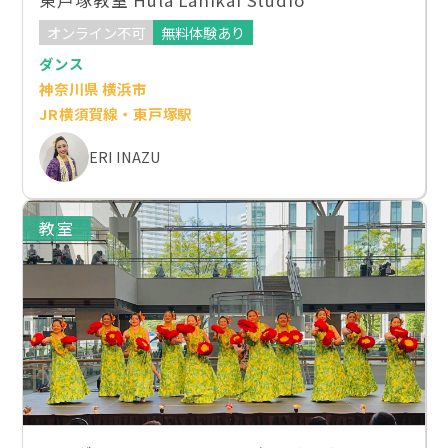
東戸塚教室 Hula Lanikai Studio
オンライン不可
無料体験あり
ダンス
神奈川県 横浜市
JR横須賀線・東戸塚駅
ERI INAZU
教室