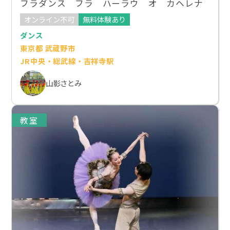
フラダンス フラ ハーラウ オ カヘレナ
オンライン不可
無料体験あり
ダンス
東京都 武蔵野市
JR中央・総武線・吉祥寺駅
山影さとみ
教室