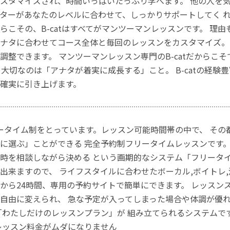
スタマイズされ、時間いっぱいたっぷり学べます。 他の人を気
ターがあなたのレベルに合わせて、しっかりサポートしてく れ
らこその、B-catはすべてがマンツーマンレッスンです。 理
ナタに合わせてコース全体と毎回のレッスンをカスタマイズ。
調整できます。 マンツーマンレッスン専門のB-catだからこ
り大切なのは「アナタが着実に成長する」こと。 B-catの経
確実に引き上げます。
フリータイム制をとっています。レッスン可能時間帯の中で、 そ
に選ぶ」ことができる 完全予約制フリータイムレッスンです
時を相談しながら決める という画期的なシステム「フリータ
出来ますので、 ライフスタイルに合わせたボーカル,ボイトレ
から24時間、専用の予約サイトで簡単にできます。 レッスン
自由に変えられ、 急な予定が入ってしまった場合や体調が優れ
「わたしだけのレッスンプラン」が 組み立てられるシステムで
レッスン料金がムダになりません