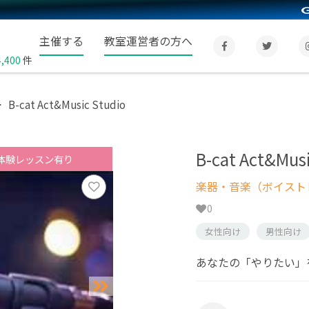
主催する
教室運営者の方へ
4,400
件
B-cat Act&Music Studio
B-cat Act&Musi
体験レッスン有り
楽器・音楽（ボイスト
0
女性向け
男性向け
あなたの「やりたい」