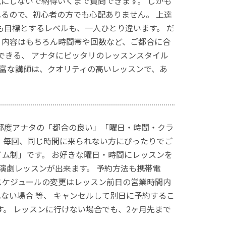
にしないで納得いくまで質問できます。 しかも
るので、初心者の方でも心配ありません。 上達
由も目標とするレベルも、一人ひとり違います。 だ
 内容はもちろん時間帯や回数など、ご都合に合
そできる、 アナタにピッタリのレッスンスタイル
験豊富な講師は、クオリティの高いレッスンで、あ
の都度アナタの「都合の良い」「曜日・時間・クラ
。 毎回、同じ時間に来られない方にぴったりでご
イム制」です。 お好きな曜日・時間にレッスンを
,演劇レッスンが出来ます。 予約方法も携帯電
スケジュールの変更はレッスン前日の営業時間内
ない場合 等、 キャンセルして別日に予約するこ
す。 レッスンに行けない場合でも、2ヶ月先まで