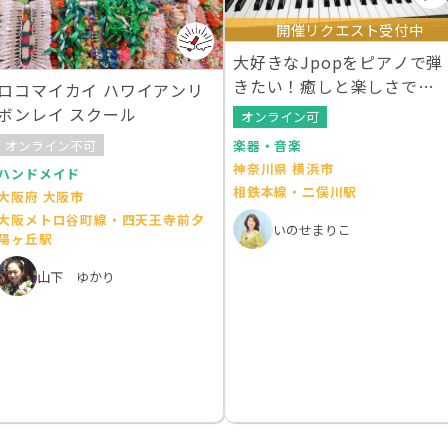
開催リクエスト受付中
大好きなJpopをピアノで弾
きたい！癒しと楽しさでに
ロコマイカイ ハワイアンリ
溢れる満足講座
ボンレイ スクール
オンライン可
オンライン不可
楽器・音楽
神奈川県 横浜市
ハンドメイド
相鉄本線・二俣川駅
大阪府 大阪市
大阪メトロ谷町線・四天王寺前夕
いのせまりこ
陽ヶ丘駅
山下 ゆかり