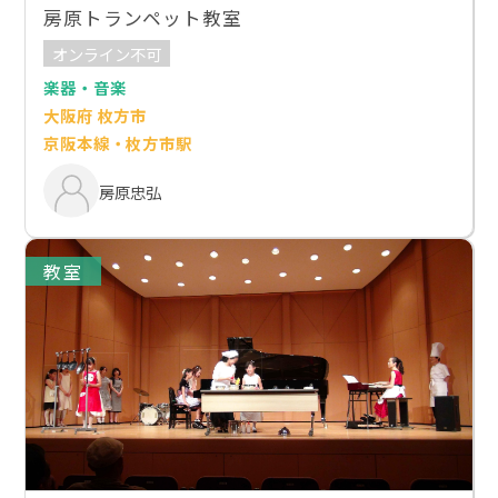
房原トランペット教室
オンライン不可
楽器・音楽
大阪府 枚方市
京阪本線・枚方市駅
房原忠弘
教室