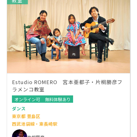
教室
Estudio ROMERO 宮本亜都子・片桐勝彦フ
ラメンコ教室
オンライン可
無料体験あり
ダンス
東京都 豊島区
西武池袋線・東長崎駅