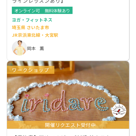
ラインレッスンあり】
オンライン可
無料体験あり
ヨガ・フィットネス
埼玉県 さいたま市
JR京浜東北線・大宮駅
岡本 薫
ワークショップ
開催リクエスト受付中