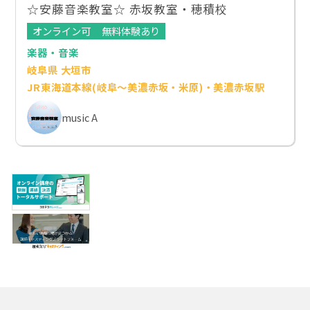
☆安藤音楽教室☆ 赤坂教室・穂積校
オンライン可
無料体験あり
楽器・音楽
岐阜県 大垣市
JR東海道本線(岐阜～美濃赤坂・米原)・美濃赤坂駅
music A