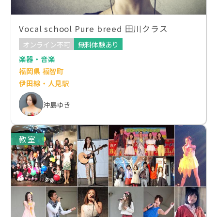
Vocal school Pure breed 田川クラス
オンライン不可
無料体験あり
楽器・音楽
福岡県 福智町
伊田線・人見駅
沖島ゆき
教室