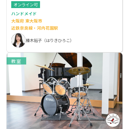
オンライン可
ハンドメイド
大阪府 東大阪市
近鉄奈良線・河内花園駅
榛木裕子（はりきひろこ）
教室