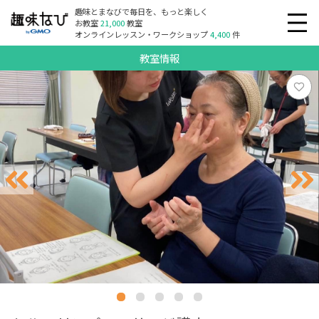
趣味とまなびで毎日を、もっと楽しく
お教室
21,000
教室
オンラインレッスン・ワークショップ
4,400
件
教室情報