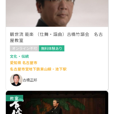
観世流 能楽 （仕舞・謡曲）古橋竹謳会 名古
屋教室
オンライン不可
無料体験あり
文化・伝統
愛知県 名古屋市
名古屋市営地下鉄東山線・池下駅
古橋正邦
教室