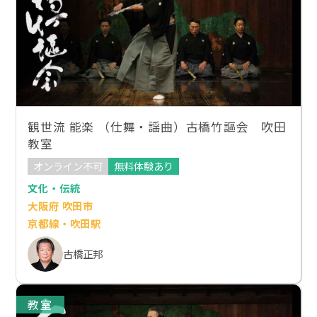
観世流 能楽 （仕舞・謡曲）古橋竹謳会 吹田
教室
オンライン不可
無料体験あり
文化・伝統
大阪府 吹田市
京都線・吹田駅
古橋正邦
教室