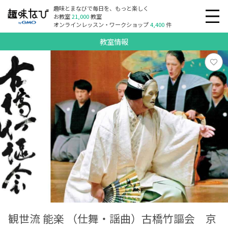
趣味とまなびで毎日を、もっと楽しく
お教室
21,000
教室
オンラインレッスン・ワークショップ
4,400
件
教室情報
観世流 能楽 （仕舞・謡曲）古橋竹謳会 京