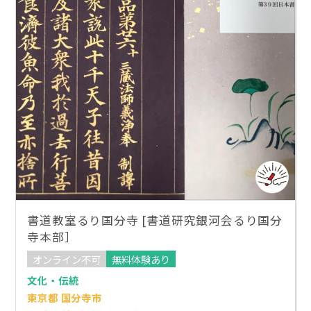
書道教室るり国分寺 [書道研究銀河会るり国分
寺本部］
オンライン不可
無料体験あり
文化・伝統
東京都 国分寺市