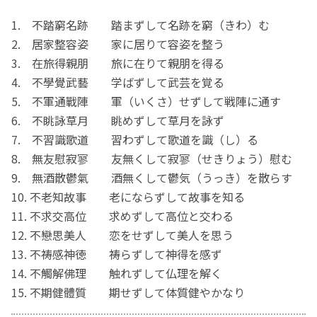
1. 不踏窮名跡 踏まずして名跡を窮（きわ）む
2. 居家整容姿 家に居りて容姿を整う
3. 在旅得親朋 旅に在りて親朋を得る
4. 不學覺武藝 学ばずして武芸を覚る
5. 不軍通戰陣 軍（いくさ）せずして戦陣に通す
6. 不眺詠草月 眺めずして草月を詠ず
7. 不習識歌道 習わずして歌道を識（し）る
8. 無友慰寂寥 友無くして寂寥（せきりょう）慰む
9. 無酒散鬱氣 酒無くして鬱気（うっき）を散らす
10. 不老知故事 老にならずして故事を知る
11. 不求交高位 求めずして高位と交わる
12. 不戀思美人 恋をせずして美人を思う
13. 不祷感神徳 祷らずして神得を感ず
14. 不觸解佛理 触れずして仏理を解く
15. 不期健體質 期せずして体質健やかなり