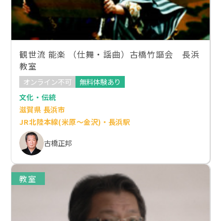
観世流 能楽 （仕舞・謡曲）古橋竹謳会 長浜
教室
オンライン不可
無料体験あり
文化・伝統
滋賀県 長浜市
JR北陸本線(米原～金沢)・長浜駅
古橋正邦
教室