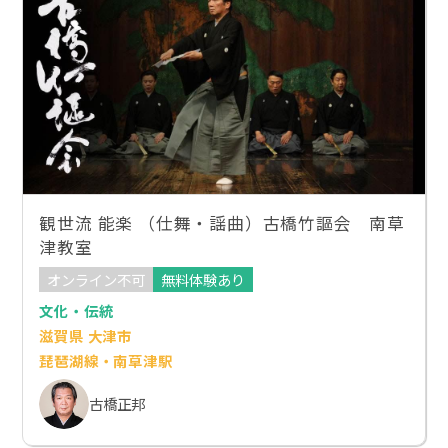
観世流 能楽 （仕舞・謡曲）古橋竹謳会 南草
津教室
オンライン不可
無料体験あり
文化・伝統
滋賀県 大津市
琵琶湖線・南草津駅
古橋正邦