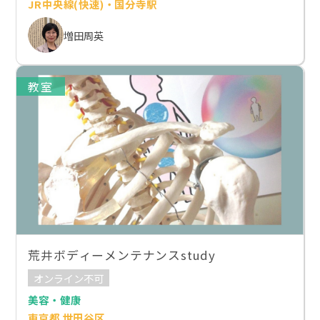
JR中央線(快速)・国分寺駅
増田周英
教室
荒井ボディーメンテナンスstudy
オンライン不可
美容・健康
東京都 世田谷区