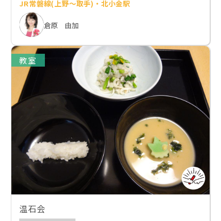
JR常磐線(上野～取手)・北小金駅
倉原 由加
教室
温石会