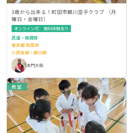
3歳から出来る！町田市鶴川空手クラブ （月
曜日・金曜日）
オンライン可
無料体験あり
武道・格闘技
東京都 町田市
小田急線・鶴川駅
本門大和
教室