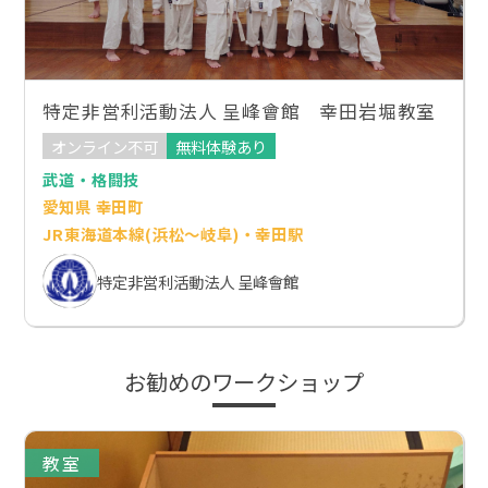
特定非営利活動法人 呈峰會館 幸田岩堀教室
オンライン不可
無料体験あり
武道・格闘技
愛知県 幸田町
JR東海道本線(浜松～岐阜)・幸田駅
特定非営利活動法人 呈峰會館
お勧めのワークショップ
教室