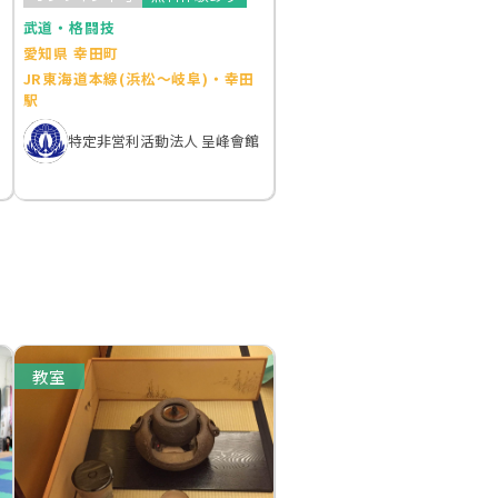
武道・格闘技
愛知県 幸田町
JR東海道本線(浜松～岐阜)・幸田
駅
特定非営利活動法人 呈峰會館
教室