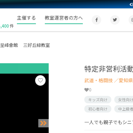
主催する
教室運営者の方へ
4,400
件
 呈峰會館 三好丘緑教室
特定非営利活動
武道・格闘技
／愛知県
0
キッズ向け
女性向
初心者向け
中上級
一人でも親子でもシニ