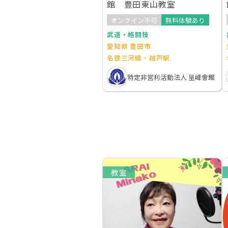
館 豊田東山教室
オンライン不可
無料体験あり
武道・格闘技
愛知県 豊田市
名鉄三河線・越戸駅
特定非営利活動法人 呈峰會館
教室