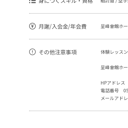
身につくスキル・資格
組討道 / 空
月謝/入会金/年会費
呈峰會館ホー
その他注意事項
体験レッスン
呈峰會館ホー
HPアドレス htt
電話番号 056
メールアドレス 