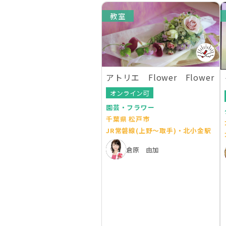
教室
アトリエ Flower Flower
オンライン可
園芸・フラワー
千葉県 松戸市
JR常磐線(上野～取手)・北小金駅
倉原 由加