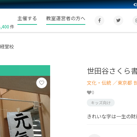
主催する
教室運営者の方へ
4,400
件
 経堂校
世田谷さくら書
文化・伝統
／東京都 
0
キッズ向け
きれいな字は一生の財