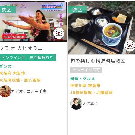
教室
教室
フラ オ カピオラニ
オンライン可
無料体験あり
旬を楽しむ精進料理教室
ダンス
オンライン不可
大阪府 大阪市
料理・グルメ
大阪環状線・西九条駅
神奈川県 鎌倉市
カピオラニ吉田千恵
JR横須賀線・北鎌倉駅
入江亮子