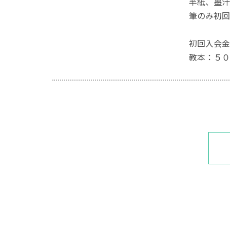
半紙、墨汁
筆のみ初回
初回入会金
教本：５０