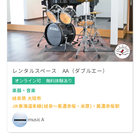
レンタルスペース AA（ダブルエー）
オンライン可
無料体験あり
楽器・音楽
岐阜県 大垣市
JR東海道本線(岐阜～美濃赤坂・米原)・美濃赤坂駅
music A