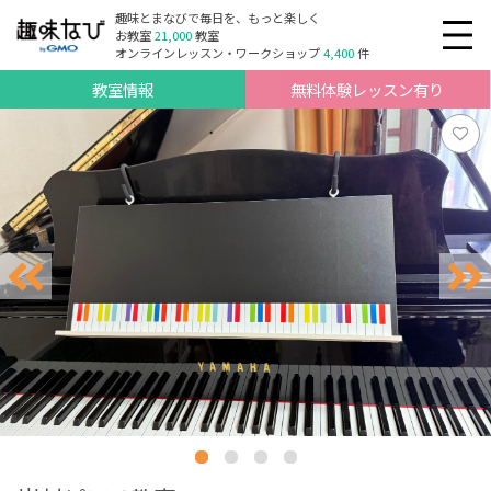
趣味とまなびで毎日を、もっと楽しく
お教室
21,000
教室
オンラインレッスン・ワークショップ
4,400
件
教室情報
無料体験レッスン有り