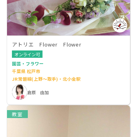
アトリエ Flower Flower
オンライン可
園芸・フラワー
千葉県 松戸市
JR常磐線(上野～取手)・北小金駅
倉原 由加
教室