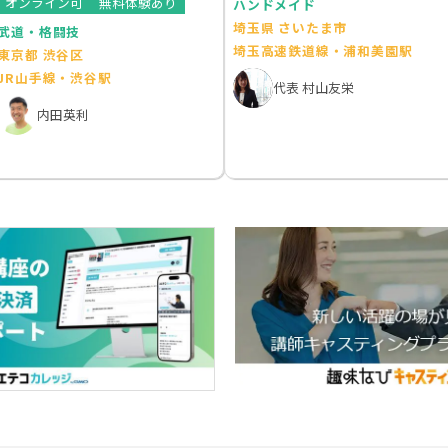
オンライン可
無料体験あり
ハンドメイド
埼玉県 さいたま市
武道・格闘技
埼玉高速鉄道線・浦和美園駅
東京都 渋谷区
JR山手線・渋谷駅
代表 村山友栄
内田英利