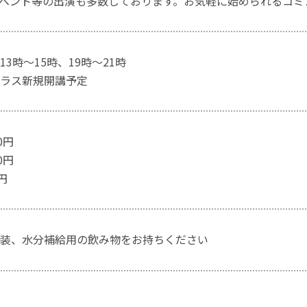
ベント等の出演も多数しております。お気軽に始められるコミ
3時〜15時、19時〜21時
ラス新規開講予定
0円
0円
円
装、水分補給用の飲み物をお持ちください