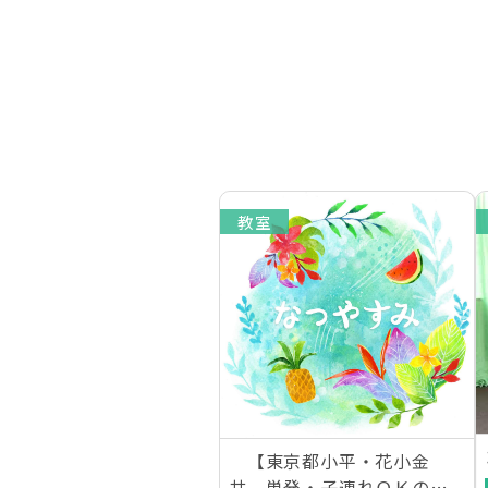
教室
【東京都小平・花小金
井 単発・子連れＯＫの家