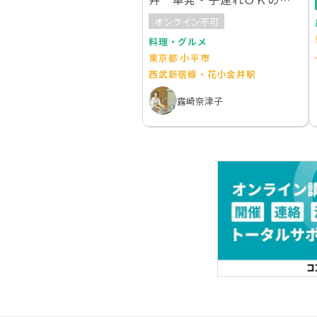
庭料理教室】なつやすみ
オンライン不可
料理・グルメ
東京都 小平市
西武新宿線・花小金井駅
露崎奈津子