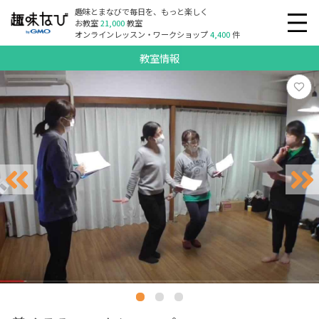
趣味とまなびで毎日を、もっと楽しく
お教室
21,000
教室
オンラインレッスン・ワークショップ
4,400
件
教室情報