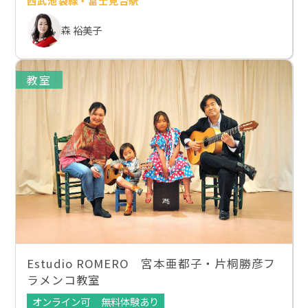
西武池袋線・富士見台駅
森 裕美子
教室
Estudio ROMERO 宮本亜都子・片桐勝彦フ
ラメンコ教室
オンライン可
無料体験あり