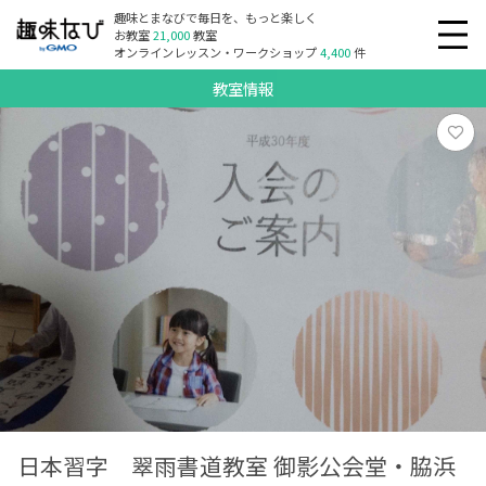
趣味とまなびで毎日を、もっと楽しく
お教室
21,000
教室
オンラインレッスン・ワークショップ
4,400
件
教室情報
日本習字 翠雨書道教室 御影公会堂・脇浜