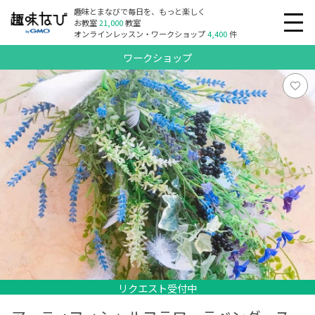
趣味とまなびで毎日を、もっと楽しく
お教室
21,000
教室
オンラインレッスン・ワークショップ
4,400
件
ワークショップ
リクエスト受付中
リクエスト受付中