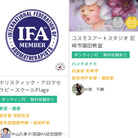
コスモスアートスタジオ 尼
崎市園田教室
オンライン可
無料体験あり
ハンドメイド
兵庫県 尼崎市
阪急神戸本線・園田駅
ホリスティック・アロマセ
ラピースクールPlage
中條 千鶴
オンライン可
無料体験あり
美容・健康
東京都 世田谷区
東急田園都市線・桜新町駅
中山久美子(英国IFA認定国際アロマテラピスト）