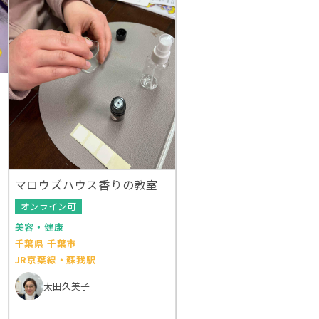
マロウズハウス香りの教室
オンライン可
美容・健康
千葉県 千葉市
JR京葉線・蘇我駅
太田久美子