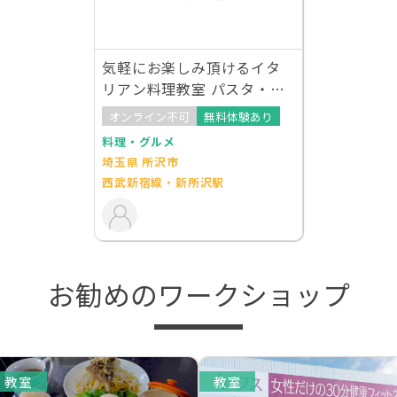
気軽にお楽しみ頂けるイタ
リアン料理教室 パスタ・デ
ルフィーノ 新所沢店
オンライン不可
無料体験あり
料理・グルメ
埼玉県 所沢市
西武新宿線・新所沢駅
お勧めのワークショップ
教室
教室