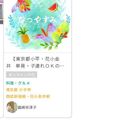
【東京都小平・花小金
井 単発・子連れＯＫの家
庭料理教室】なつやすみ
オンライン不可
料理・グルメ
東京都 小平市
西武新宿線・花小金井駅
露崎奈津子