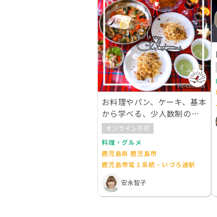
お料理やパン、ケーキ、基本
から学べる、少人数制の手
作り教室です。
オンライン不可
料理・グルメ
鹿児島県 鹿児島市
鹿児島市電１系統・いづろ通駅
安永智子