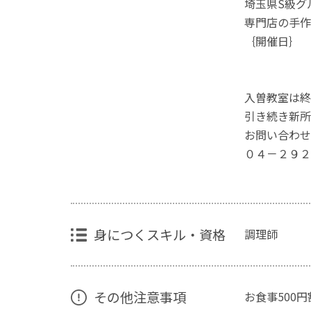
埼玉県S級グ
専門店の手作
｛開催日｝
入曽教室は終
引き続き新所
お問い合わせ
０４－２９２
身につくスキル・資格
調理師
その他注意事項
お食事500