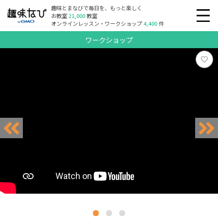
趣味とまなびで毎日を、もっと楽しく
お教室
21,000
教室
オンラインレッスン・ワークショップ
4,400
件
ワークショップ
リクエスト受付中
リクエスト受付中