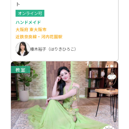
ト
オンライン可
ハンドメイド
大阪府 東大阪市
近鉄奈良線・河内花園駅
榛木裕子（はりきひろこ）
教室