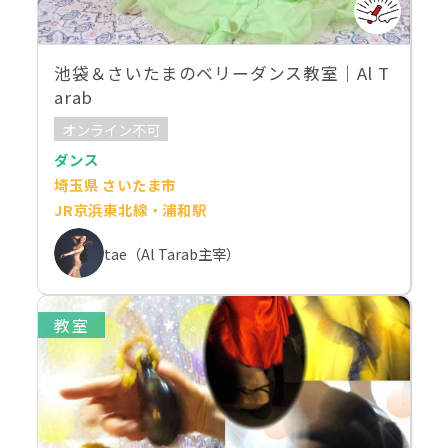
池袋＆さいたまのベリーダンス教室｜Al T
arab
オンライン不可
ダンス
埼玉県 さいたま市
JR京浜東北線・浦和駅
tae（Al Tarab主宰）
教室