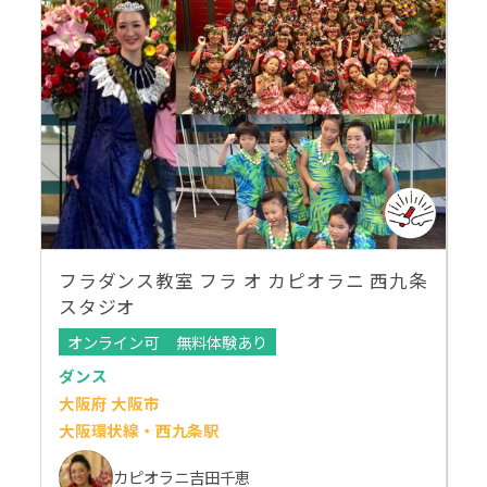
フラダンス教室 フラ オ カピオラニ 西九条
スタジオ
オンライン可
無料体験あり
ダンス
大阪府 大阪市
大阪環状線・西九条駅
カピオラニ吉田千恵