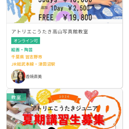
アトリエこうたき高山写真館教室
オンライン可
絵画・陶芸
千葉県 習志野市
JR総武本線・津田沼駅
香焼直美
教室