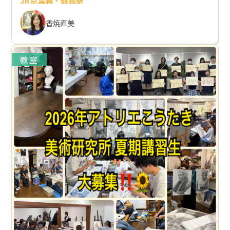
JR京葉線・蘇我駅
香焼直美
教室