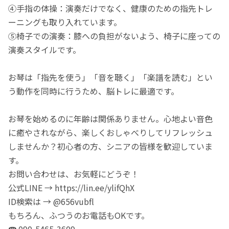
④手指の体操：演奏だけでなく、健康のための指先トレ
ーニングも取り入れています。
⑤椅子での演奏：膝への負担がないよう、椅子に座っての
演奏スタイルです。
お琴は「指先を使う」「音を聴く」「楽譜を読む」とい
う動作を同時に行うため、脳トレに最適です。
お琴を始めるのに年齢は関係ありません。心地よい音色
に癒やされながら、楽しくおしゃべりしてリフレッシュ
しませんか？初心者の方、シニアの皆様を歓迎していま
す。
お問い合わせは、お気軽にどうぞ！
公式LINE → https://lin.ee/ylifQhX
ID検索は → @656vubfl
もちろん、ふつうのお電話もOKです。
☎️ 090-5465-3609