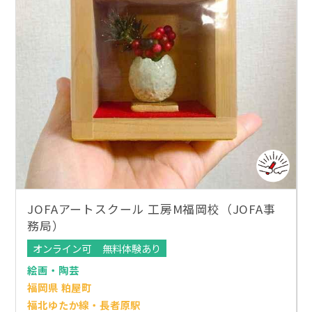
JOFAアートスクール 工房M福岡校（JOFA事
務局）
オンライン可
無料体験あり
絵画・陶芸
福岡県 粕屋町
福北ゆたか線・長者原駅