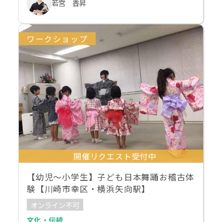
若宮 香昇
ワークショップ
開催リクエスト受付中
【幼児～小学生】子ども日本舞踊お稽古体
験【川崎市幸区・横浜矢向駅】
オンライン不可
文化・伝統