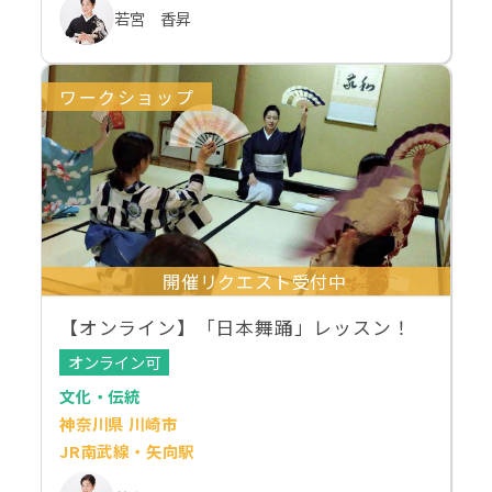
若宮 香昇
ワークショップ
開催リクエスト受付中
【オンライン】「日本舞踊」レッスン！
オンライン可
文化・伝統
神奈川県 川崎市
JR南武線・矢向駅