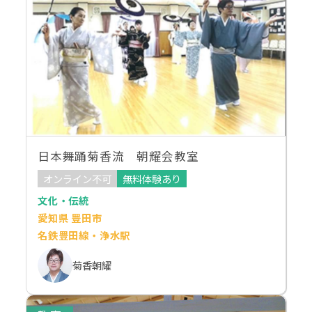
日本舞踊菊香流 朝耀会教室
オンライン不可
無料体験あり
文化・伝統
愛知県 豊田市
名鉄豊田線・浄水駅
菊香朝耀