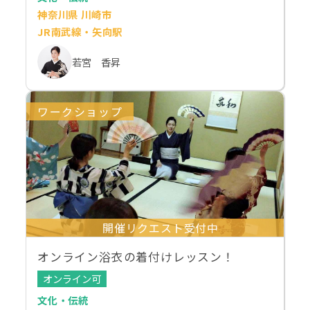
神奈川県 川崎市
JR南武線・矢向駅
若宮 香昇
ワークショップ
開催リクエスト受付中
オンライン浴衣の着付けレッスン！
オンライン可
文化・伝統