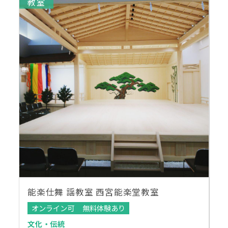
教室
能楽仕舞 謡教室 西宮能楽堂教室
オンライン可
無料体験あり
文化・伝統