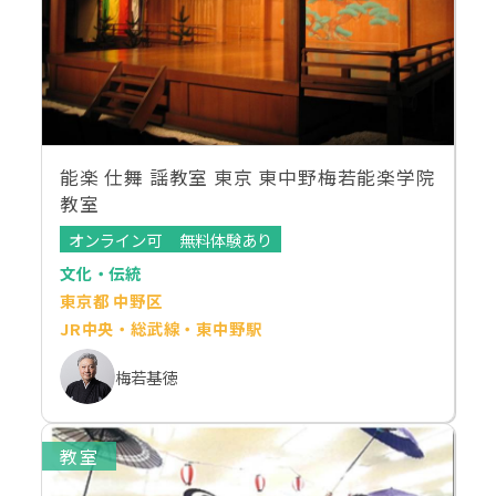
能楽 仕舞 謡教室 東京 東中野梅若能楽学院
教室
オンライン可
無料体験あり
文化・伝統
東京都 中野区
JR中央・総武線・東中野駅
梅若基徳
教室