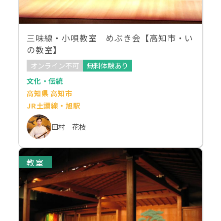
三味線・小唄教室 めぶき会【高知市・い
の教室】
オンライン不可
無料体験あり
文化・伝統
高知県 高知市
JR土讃線・旭駅
田村 花枝
教室