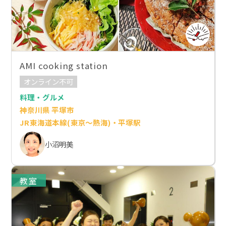
AMI cooking station
オンライン不可
料理・グルメ
神奈川県 平塚市
JR東海道本線(東京～熱海)・平塚駅
小沼明美
教室