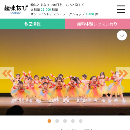
趣味とまなびで毎日を、もっと楽しく
お教室
21,000
教室
オンラインレッスン・ワークショップ
4,400
件
教室情報
無料体験レッスン有り