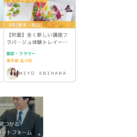
9月[週末・祝日]
【対面】全く新しい講座フ
ラパ―ジュ体験トレイー２
枚作成 ライセンス１…
園芸・フラワー
東京都 品川区
ＭＩＹＯ ＥＢＩＨＡＲＡ