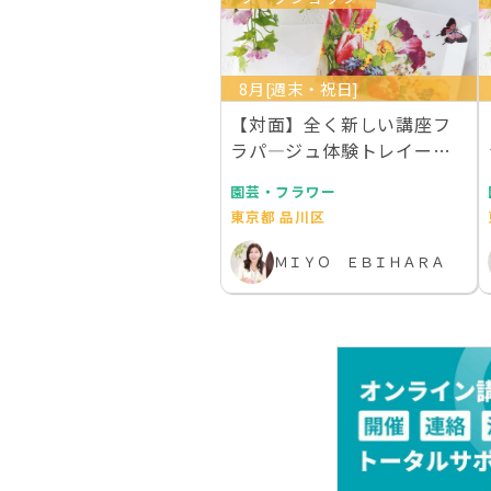
8月[週末・祝日]
【対面】全く新しい講座フ
ラパ―ジュ体験トレイー２
枚作成 ライセンス１…
園芸・フラワー
東京都 品川区
ＭＩＹＯ ＥＢＩＨＡＲＡ