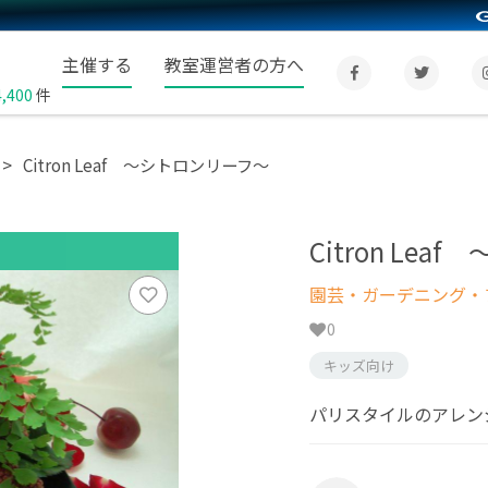
主催する
教室運営者の方へ
4,400
件
Citron Leaf ～シトロンリーフ～
Citron Le
園芸・ガーデニング・フ
0
キッズ向け
パリスタイルのアレン