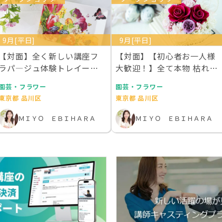
9月[平日]
9月[平日]
【対面】全く新しい講座フ
【対面】【初心者お一人様
ラパ―ジュ体験トレイー２
大歓迎！】全て本物 枯れな
枚作成 ライセンス１…
い生花プリザーブド…
園芸・フラワー
園芸・フラワー
東京都 品川区
東京都 品川区
ＭＩＹＯ ＥＢＩＨＡＲＡ
ＭＩＹＯ ＥＢＩＨＡＲＡ