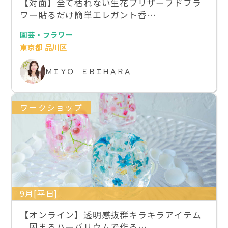
【対面】全て枯れない生花プリザーブドフラ
ワー貼るだけ簡単エレガント香…
園芸・フラワー
東京都 品川区
ＭＩＹＯ ＥＢＩＨＡＲＡ
ワークショップ
9月[平日]
【オンライン】透明感抜群キラキラアイテム
固まるハーバリウムで作る…