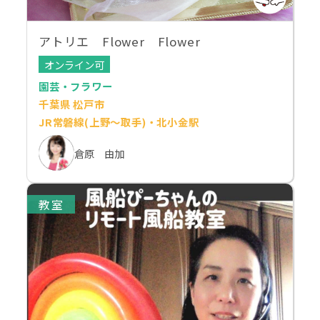
アトリエ Flower Flower
オンライン可
園芸・フラワー
千葉県 松戸市
JR常磐線(上野～取手)・北小金駅
倉原 由加
教室