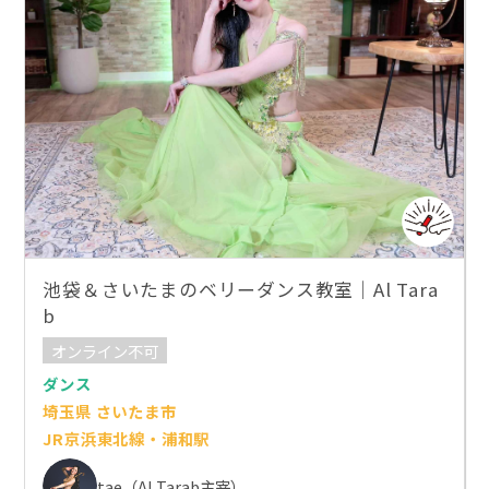
池袋＆さいたまのベリーダンス教室｜Al Tara
b
オンライン不可
ダンス
埼玉県 さいたま市
JR京浜東北線・浦和駅
tae（Al Tarab主宰）