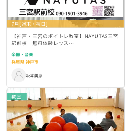
7月[週末・祝日]
【神戸・三宮のボイトレ教室】NAYUTAS三宮
駅前校 無料体験レッス…
楽器・音楽
兵庫県 神戸市
坂本美恵
教室