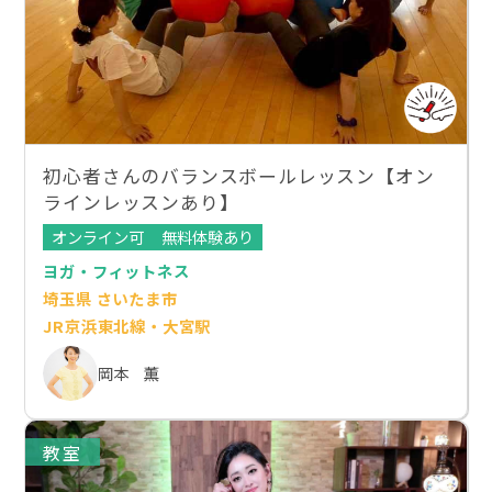
初心者さんのバランスボールレッスン【オン
ラインレッスンあり】
オンライン可
無料体験あり
ヨガ・フィットネス
埼玉県 さいたま市
JR京浜東北線・大宮駅
岡本 薫
教室