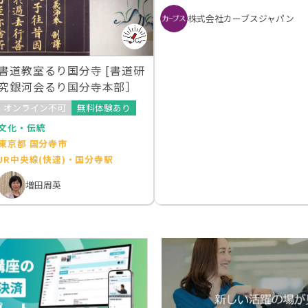
株式会社カーブスジャパン
書道教室るり国分寺 [書道研
究銀河会るり国分寺本部］
オンライン不可
無料体験あり
文化・伝統
東京都 国分寺市
JR中央線(快速)・国分寺駅
増田周英