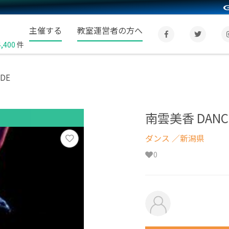
主催する
教室運営者の方へ
4,400
件
DE
南雲美香 DANCE
ダンス
／新潟県
0