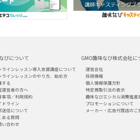
なびについて
GMO趣味なび株式会社に
ンラインレッスン導入支援講座について
運営会社
ンラインレッスンのやり方、始め方
採用情報
催する
個人情報保護方針
室運営者の方へ
特定商取引法の表示
責事項／利用規約
趣味なびエシカル消費推進
イドライン
プロモーションについて
部送信について
メーカー・広告代理店のご
くある質問
問い合わせ