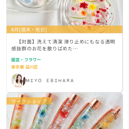
8月[週末・祝日]
【対面】洗えて清潔 滑り止めにもなる透明
感抜群のお花を散りばめた…
園芸・フラワー
東京都 品川区
ＭＩＹＯ ＥＢＩＨＡＲＡ
ワークショップ