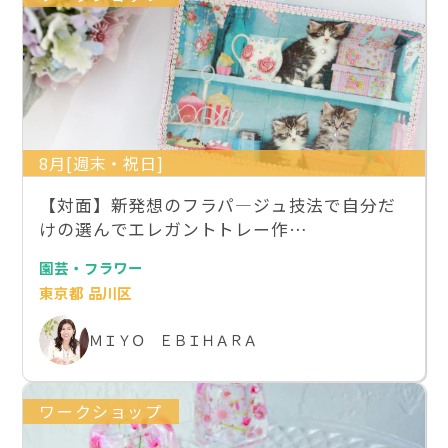
8月[週末・祝日]
【対面】新発想のフラパ―ジュ技法で自分だ
けの選んでエレガントトレー作…
園芸・フラワー
東京都 品川区
ＭＩＹＯ ＥＢＩＨＡＲＡ
ワークショップ