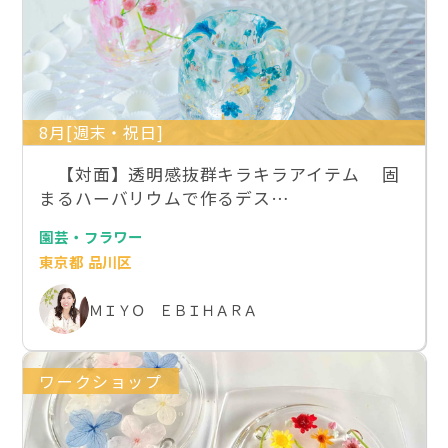
8月[週末・祝日]
【対面】透明感抜群キラキラアイテム 固
まるハーバリウムで作るデス…
園芸・フラワー
東京都 品川区
ＭＩＹＯ ＥＢＩＨＡＲＡ
ワークショップ