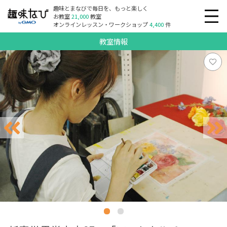
趣味とまなびで毎日を、もっと楽しく
お教室
21,000
教室
オンラインレッスン・ワークショップ
4,400
件
教室情報