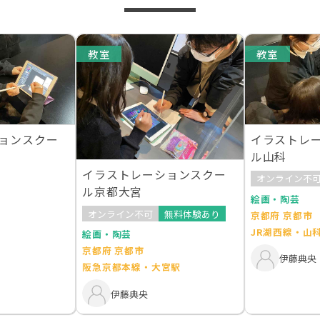
教室
教室
ョンスクー
イラストレ
ル山科
イラストレーションスクー
オンライン不
ル京都大宮
絵画・陶芸
オンライン不可
無料体験あり
京都府 京都市
JR湖西線・山
絵画・陶芸
京都府 京都市
伊藤典央
阪急京都本線・大宮駅
伊藤典央