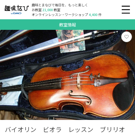
趣味とまなびで毎日を、もっと楽しく
お教室
21,000
教室
オンラインレッスン・ワークショップ
4,400
件
教室情報
バイオリン ビオラ レッスン ブリリオ