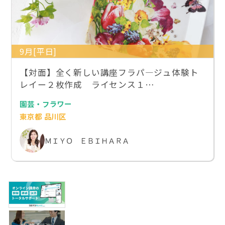
9月[平日]
【対面】全く新しい講座フラパ―ジュ体験ト
レイー２枚作成 ライセンス１…
園芸・フラワー
東京都 品川区
ＭＩＹＯ ＥＢＩＨＡＲＡ