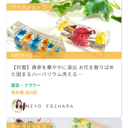
ワークショップ
9月[平日]
【対面】食卓を華やかに演出 お花を散りばめ
た固まるハーバリウム洗える…
園芸・フラワー
東京都 品川区
ＭＩＹＯ ＥＢＩＨＡＲＡ
ワークショップ