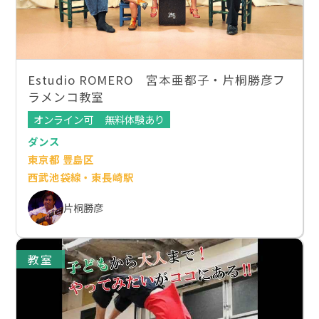
Estudio ROMERO 宮本亜都子・片桐勝彦フ
ラメンコ教室
オンライン可
無料体験あり
ダンス
東京都 豊島区
西武池袋線・東長崎駅
片桐勝彦
教室