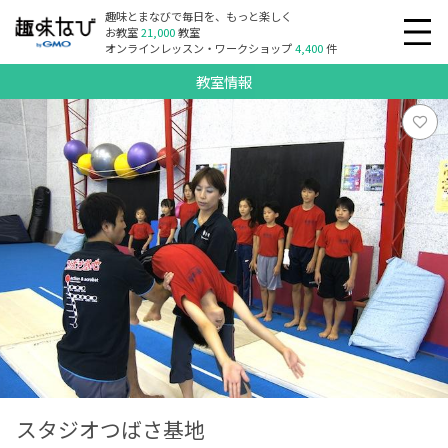
趣味とまなびで毎日を、もっと楽しく
お教室
21,000
教室
オンラインレッスン・ワークショップ
4,400
件
教室情報
スタジオつばさ基地