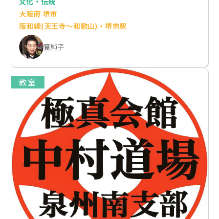
文化・伝統
大阪府 堺市
阪和線(天王寺～和歌山)・堺市駅
筧純子
教室