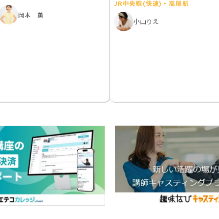
JR中央線(快速)・高尾駅
岡本 薫
小山りえ