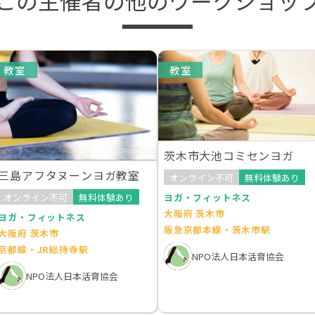
この主催者の他のワークショッ
教室
教室
茨木市大池コミセンヨガ
三島アフタヌーンヨガ教室
オンライン不可
無料体験あり
オンライン不可
無料体験あり
ヨガ・フィットネス
大阪府 茨木市
ヨガ・フィットネス
阪急京都本線・茨木市駅
大阪府 茨木市
京都線・JR総持寺駅
NPO法人日本活育協会
NPO法人日本活育協会