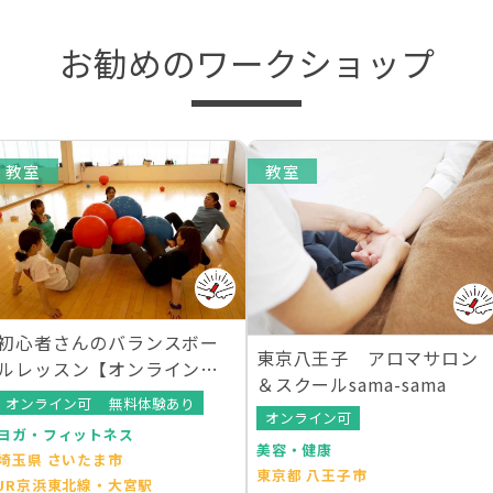
お勧めのワークショップ
教室
教室
初心者さんのバランスボー
東京八王子 アロマサロン
ルレッスン【オンラインレ
＆スクールsama-sama
ッスンあり】
オンライン可
無料体験あり
オンライン可
ヨガ・フィットネス
美容・健康
埼玉県 さいたま市
東京都 八王子市
JR京浜東北線・大宮駅