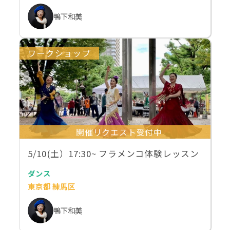
鴨下和美
ワークショップ
開催リクエスト受付中
5/10(土）17:30~ フラメンコ体験レッスン
ダンス
東京都 練馬区
鴨下和美