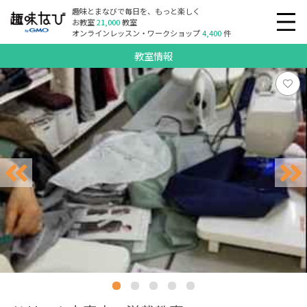
趣味とまなびで毎日を、もっと楽しく
お教室
21,000
教室
オンラインレッスン・ワークショップ
4,400
件
教室情報