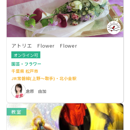
アトリエ Flower Flower
オンライン可
園芸・フラワー
千葉県 松戸市
JR常磐線(上野～取手)・北小金駅
倉原 由加
教室