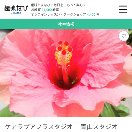
趣味とまなびで毎日を、もっと楽しく
お教室
21,000
教室
オンラインレッスン・ワークショップ
4,400
件
教室情報
ケアラプアフラスタジオ 青山スタジオ