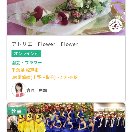
アトリエ Flower Flower
オンライン可
園芸・フラワー
千葉県 松戸市
JR常磐線(上野～取手)・北小金駅
倉原 由加
教室