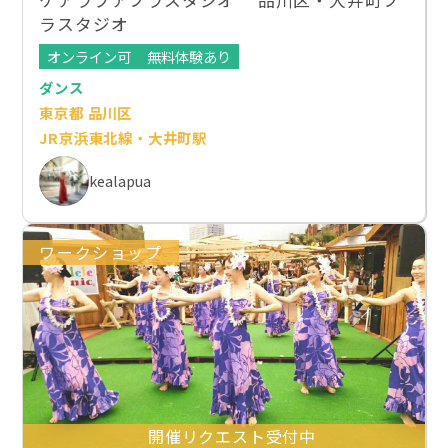
ケアラプアフラスタジオ 品川区・大井町フ
ラスタジオ
オンライン可
無料体験あり
ダンス
東京都 品川区
JR京浜東北線・大井町駅
kealapua
ワークショップ
開催リクエスト受付中