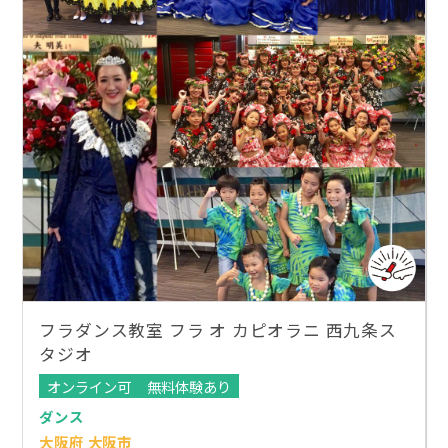
フラダンス教室 フラ オ カピオラニ 西九条ス
タジオ
オンライン可
無料体験あり
ダンス
大阪府 大阪市