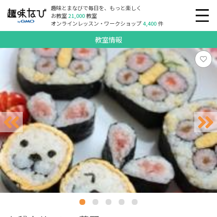
趣味とまなびで毎日を、もっと楽しく
お教室
21,000
教室
オンラインレッスン・ワークショップ
4,400
件
教室情報