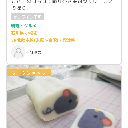
こどもの日当日！飾り巻き寿司づくり「こい
のぼり」
オンライン不可
料理・グルメ
石川県 小松市
JR北陸本線(米原～金沢)・粟津駅
苧野雅栄
ワークショップ