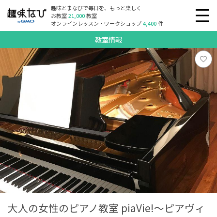
趣味とまなびで毎日を、もっと楽しく
お教室
21,000
教室
オンラインレッスン・ワークショップ
4,400
件
教室情報
大人の女性のピアノ教室 piaVie!～ピアヴィ