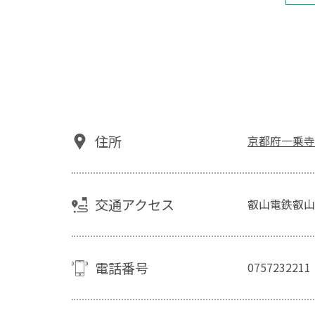
住所
京都府一乗寺
交通アクセス
叡山電鉄叡山
電話番号
0757232211