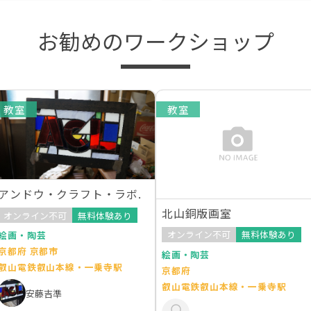
お勧めのワークショップ
教室
教室
アンドウ・クラフト・ラボ.
北山銅版画室
オンライン不可
無料体験あり
オンライン不可
無料体験あり
絵画・陶芸
京都府 京都市
絵画・陶芸
叡山電鉄叡山本線・一乗寺駅
京都府
叡山電鉄叡山本線・一乗寺駅
安藤吉準