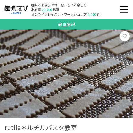
趣味とまなびで毎日を、もっと楽しく
お教室
21,000
教室
オンラインレッスン・ワークショップ
4,400
件
教室情報
rutile＊ルチルパスタ教室