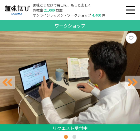
趣味とまなびで毎日を、もっと楽しく
お教室
21,000
教室
オンラインレッスン・ワークショップ
4,400
件
ワークショップ
リクエスト受付中
リクエスト受付中
リクエスト受付中