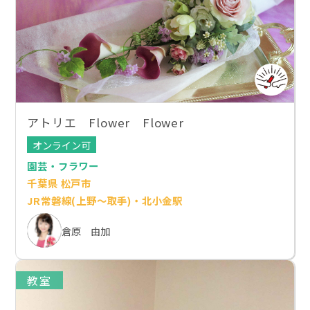
アトリエ Flower Flower
オンライン可
園芸・フラワー
千葉県 松戸市
JR常磐線(上野～取手)・北小金駅
倉原 由加
教室