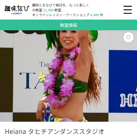
趣味とまなびで毎日を、もっと楽しく
お教室
21,000
教室
オンラインレッスン・ワークショップ
4,400
件
教室情報
Heiana タヒチアンダンススタジオ