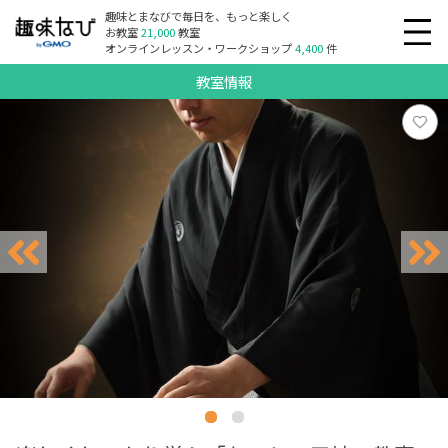
趣味とまなびで毎日を、もっと楽しく
お教室
21,000
教室
オンラインレッスン・ワークショップ
4,400
件
教室情報