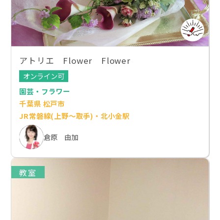
アトリエ Flower Flower
オンライン可
園芸・フラワー
千葉県 松戸市
JR常磐線(上野～取手)・北小金駅
倉原 由加
教室