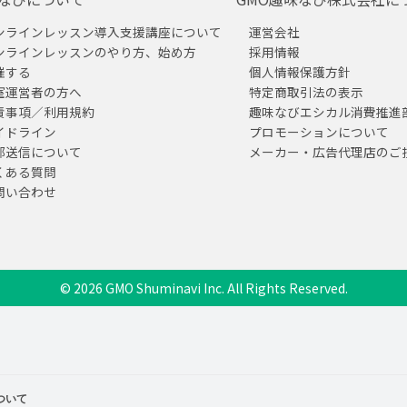
ンラインレッスン導入支援講座について
運営会社
ンラインレッスンのやり方、始め方
採用情報
催する
個人情報保護方針
室運営者の方へ
特定商取引法の表示
責事項／利用規約
趣味なびエシカル消費推進
イドライン
プロモーションについて
部送信について
メーカー・広告代理店のご
くある質問
問い合わせ
© 2026 GMO Shuminavi Inc. All Rights Reserved.