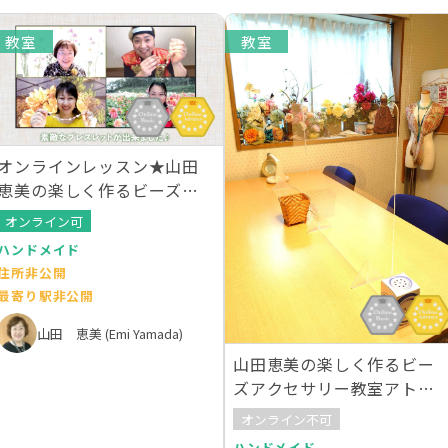
教室
教室
オンラインレッスン★山田
恵美の楽しく作るビーズア
クセサリー教室
オンライン可
ハンドメイド
住所非公開
最寄り駅非公開
山田 恵美 (Emi Yamada)
山田恵美の楽しく作るビー
ズアクセサリー教室アトリ
エChocoo
オンライン不可
ハンドメイド