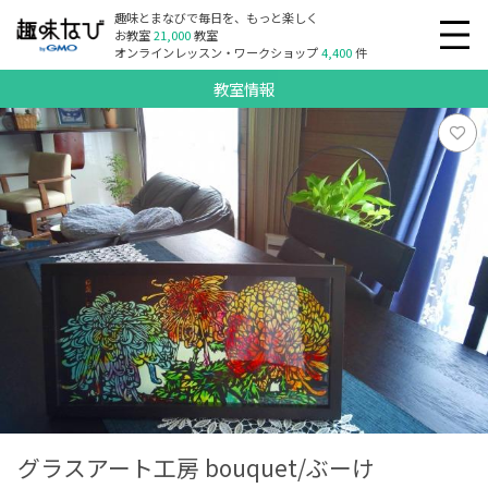
趣味とまなびで毎日を、もっと楽しく
お教室
21,000
教室
オンラインレッスン・ワークショップ
4,400
件
教室情報
グラスアート工房 bouquet/ぶーけ