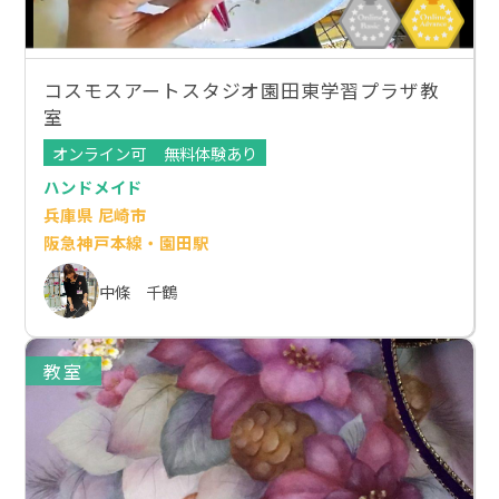
コスモスアートスタジオ園田東学習プラザ教
室
オンライン可
無料体験あり
ハンドメイド
兵庫県 尼崎市
阪急神戸本線・園田駅
中條 千鶴
教室