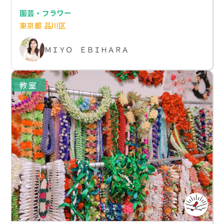
園芸・フラワー
東京都 品川区
ＭＩＹＯ ＥＢＩＨＡＲＡ
教室